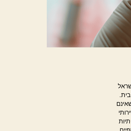
שראל
בית.
אינם
רותי
תיות
יים