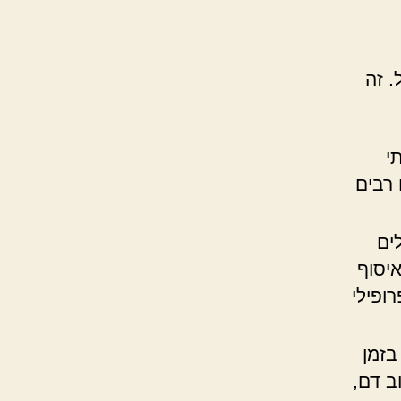
. זה
י
 רבים
ים
 שעות) לפני איסוף
ופילי
בזמן
ב דם,