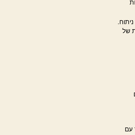
ת
יתוח.
ת של
 עם