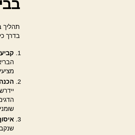
בבי
תהליך ב
בדרך כל
קביעת
הבריא
מציעי
הכנה 
הדגימ
שומני
איסוף
שנקבע