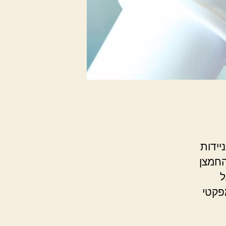
יידות
החמצן
ל
פקטי