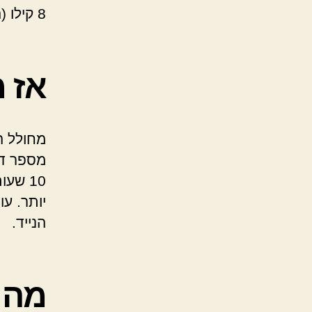
8 קילו (הנישאים באמצעות עגלה).
אז 
מחולל ה
מספר דב
10 שע
יותר. ע
הנייד.
מה 