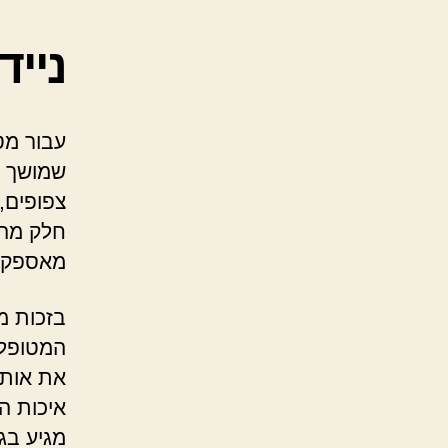
נייד
עבור מט
שמושך ת
צפופים,
חלק מהמ
מאספקת
בזכות מ
המטופל י
את אותה
איכות ה