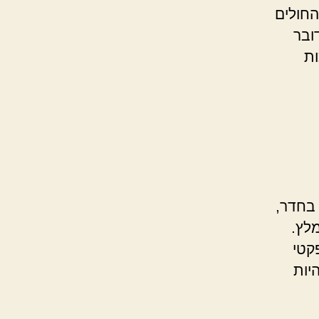
החולים
ובר
ות
 בחדר,
לץ.
קטי
יות