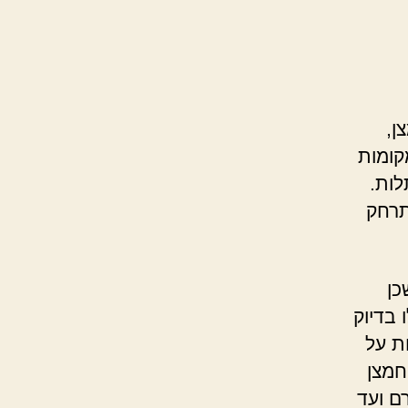
ן,
קומות
לות.
תרחק
כן
 בדיוק
ת על
חמצן
ים ומשקלים שונים, כאשר הטווח הוא 800 גרם ועד