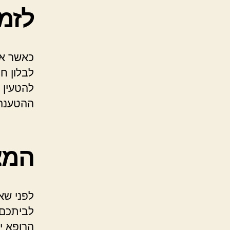
לזמ
כאשר אנ
לבלון חמ
להטעין 
ההטענה
המצי
לפני שא
לביתכם,
הרופא י