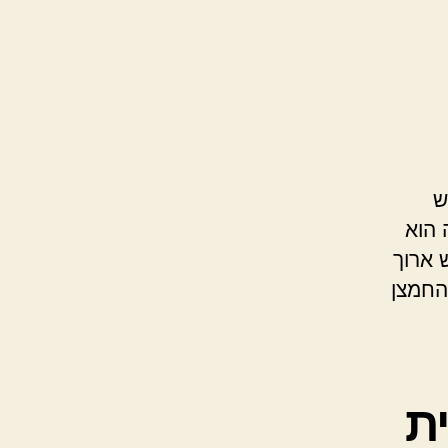
ש
 הוא
 ארוך
החמצן
ת